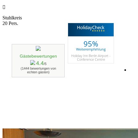
Stuhlkreis
20 Pers.
95%
Weiterempfehlung
Holiday Inn Berlin Airport -
Gästebewertungen
Conference Centre
4.4
/5
(1444 bewertungen von
echten gästen)