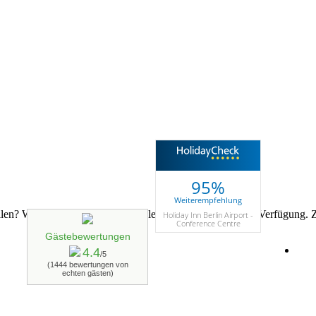
95%
Weiterempfehlung
n? Wir stehen Ihnen jederzeit telefonisch und online zur Verfügung. Z
Holiday Inn Berlin Airport -
Conference Centre
Gästebewertungen
4.4
/5
(1444 bewertungen von
echten gästen)