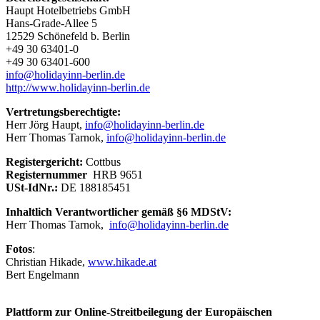
Haupt Hotelbetriebs GmbH
Hans-Grade-Allee 5
12529 Schönefeld b. Berlin
+49 30 63401-0
+49 30 63401-600
info@holidayinn-berlin.de
http://www.holidayinn-berlin.de
Vertretungsberechtigte:
Herr Jörg Haupt,
info@holidayinn-berlin.de
Herr Thomas Tarnok,
info@holidayinn-berlin.de
Registergericht:
Cottbus
Registernummer
HRB 9651
USt-IdNr.:
DE 188185451
Inhaltlich Verantwortlicher gemäß §6 MDStV:
Herr Thomas Tarnok,
info@holidayinn-berlin.de
Fotos
:
Christian Hikade,
www.hikade.at
Bert Engelmann
Plattform zur Online-Streitbeilegung der Europäischen