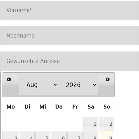
Mo
Di
Mi
Do
Fr
Sa
So
1
2
3
4
5
6
7
8
9