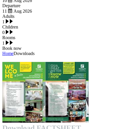
10
Aug
2026
Departure
11
Aug
2026
Adults
1
Children
0
Rooms
1
Book now
Home
Downloads
Download FACTSHEET